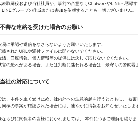
代表取締役および当社社員が、事前の合意なくChatworkやLINEへ誘
、LINEグループの作成または参加を依頼することも一切ございません。
不審な連絡を受けた場合のお願い
安易に承認や返信をなさらないようお願いいたします。
記載されたURLや添付ファイルは開かないでください。
金銭、口座情報、個人情報等の提供には決して応じないでください。
被害の恐れがある場合、または判断に迷われる場合は、最寄りの警察署
当社の対応について
では、本件を重く受け止め、社内外への注意喚起を行うとともに、 被害
も同様の事案が確認された場合には、速やかに情報をお知らせいたしま
様ならびに関係者の皆様におかれましては、 本件につきご理解を賜り