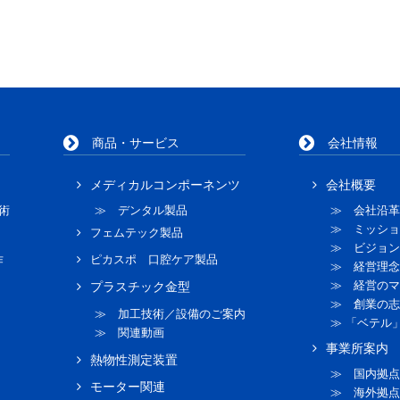
商品・サービス
会社情報
メディカルコンポーネンツ
会社概要
術
≫ デンタル製品
≫ 会社沿革
≫ ミッショ
フェムテック製品
≫ ビジョン
作
ピカスポ 口腔ケア製品
≫ 経営理念
≫ 経営のマ
プラスチック金型
≫ 創業の志
≫ 加工技術／設備のご案内
≫ 「ベテル
≫ 関連動画
事業所案内
熱物性測定装置
≫ 国内拠点
モーター関連
≫ 海外拠点