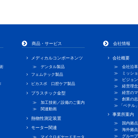
商品・サービス
会社情報
メディカルコンポーネンツ
会社概要
術
≫ デンタル製品
≫ 会社沿革
≫ ミッショ
フェムテック製品
≫ ビジョン
作
ピカスポ 口腔ケア製品
≫ 経営理念
≫ 経営のマ
プラスチック金型
≫ 創業の志
≫ 加工技術／設備のご案内
≫ 「ベテル
≫ 関連動画
事業所案内
熱物性測定装置
≫ 国内拠点
モーター関連
≫ 海外拠点
≫ グループ
≫ マイクロギヤードモータ