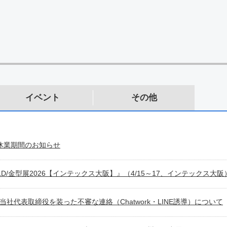
イベント
その他
季休業期間のお知らせ
OLD/金型展2026【インテックス大阪】』（4/15～17、インテックス大
当社代表取締役を装った不審な連絡（Chatwork・LINE誘導）について