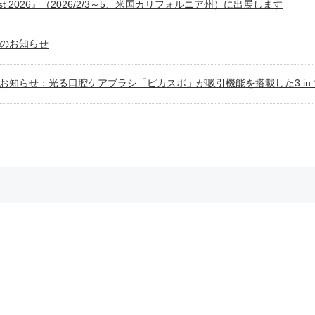
est 2026』（2026/2/3～5、米国カリフォルニア州）に出展します
のお知らせ
お知らせ：光る口腔ケアブラシ「ピカスポ」が吸引機能を搭載した3 in 
ービスに満足し、