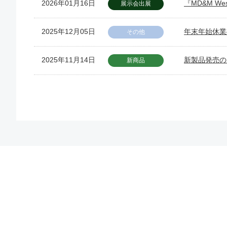
2026年01月16日
『MD&M W
展示会出展
2025年12月05日
年末年始休業
その他
2025年11月14日
新製品発売の
新商品
働く社員の 心と物 が潤うこと
ベテル製品を使っていただくお客様が、ベテルの製品、製造、サ